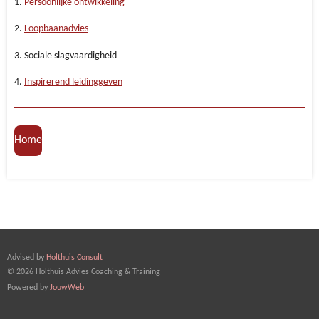
1.
Persoonlijke ontwikkeling
2.
Loopbaanadvies
3. Sociale slagvaardigheid
4.
Inspirerend leidinggeven
Home
Advised by
Holthuis Consult
© 2026 Holthuis Advies Coaching & Training
Powered by
JouwWeb