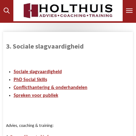
Ga
direct
naar
de
hoofdinhoud
3. Sociale slagvaardigheid
Sociale slagvaardigheid
PhD Social Skills
Conflicthantering & o
nderhandelen
Spreken voor publiek
Advies, coaching & training: