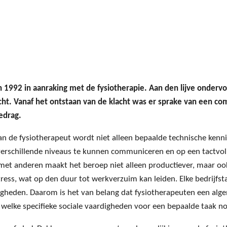
n 1992 in aanraking met de fysiotherapie. Aan den lijve onderv
acht. Vanaf het ontstaan van de klacht was er sprake van een c
edrag.
an de fysiotherapeut wordt niet alleen bepaalde technische kenn
erschillende niveaus te kunnen communiceren en op een tactvo
met anderen maakt het beroep niet alleen productiever, maar oo
ress, wat op den duur tot werkverzuim kan leiden. Elke bedrijfsta
igheden. Daarom is het van belang dat fysiotherapeuten een alge
 welke specifieke sociale vaardigheden voor een bepaalde taak nod