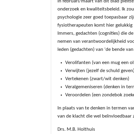
In februari/maart van dit blad pleitt
onderzoek en kwaliteitsbeleid. Ik zo
psychologie zeer goed toepasbaar zij
fysiotherapeuten komt hier gelukkig 
Immers, gedachten (cognities) die de 
nemen van verantwoordelijkheid voor 
leden (gedachten) van 'de bende van v
Verolifanten (van een mug een ol
Verwijten (jezelf de schuld geven
Vertekenen (zwart/wit denken)
Veralgemeniseren (denken in term
Veroordelen (een zondebok zoeke
In plaats van te denken in termen van
van de klacht die wel beïnvloedbaar 
Drs. M.B. Holthuis