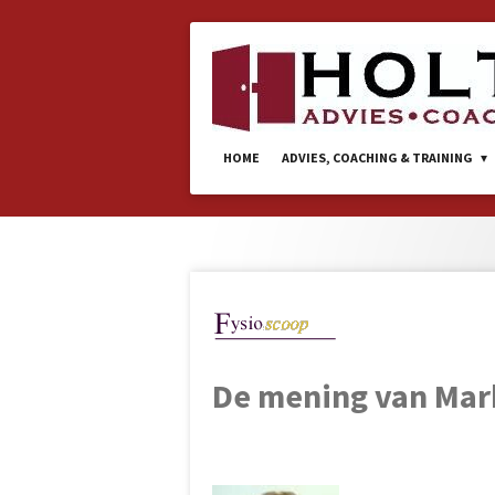
Ga
direct
naar
de
hoofdinhoud
HOME
ADVIES, COACHING & TRAINING
De mening van Mar