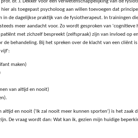
e prof. dr. J. Dekker voor een verwetenschappelijking van de fysi
u hier als toegepast psycholoog aan willen toevoegen dat princip
n in de dagelijkse praktijk van de fysiotherapeut. In trainingen
steeds meer aandacht voor. Zo wordt gesproken van 'cognitieve he
patiënt met zichzelf bespreekt (zelfspraak) zijn van invloed op e
de behandeling. Bij het spreken over de klacht van een cliënt is
ijf':
ifant maken)
)
en van altijd en nooit)
n).
 altijd en nooit ('Ik zal nooit meer kunnen sporten') is het zaak 
zijn. De vraag wordt dan: Wat kan ik, gezien mijn huidige beperk